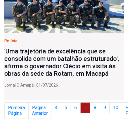
Polícia
'Uma trajetória de excelência que se
consolida com um batalhão estruturado',
afirma o governador Clécio em visita às
obras da sede da Rotam, em Macapá
Jornal O Amapá | 01/07/2026
Primeira
Página
4
5
6
7
8
9
10
P
Página
Anterior
P