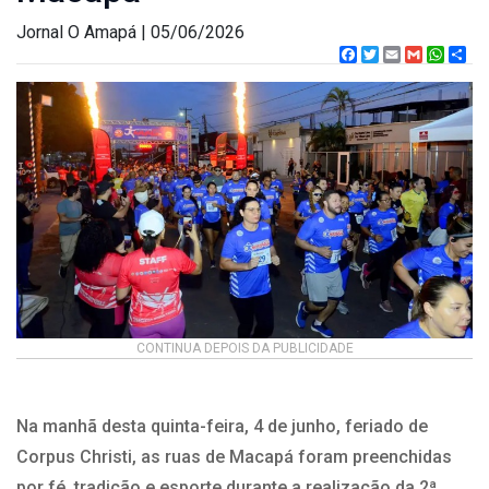
Jornal O Amapá | 05/06/2026
Facebook
Twitter
Email
Gmail
What
CONTINUA DEPOIS DA PUBLICIDADE
Na manhã desta quinta-feira, 4 de junho, feriado de
Corpus Christi, as ruas de Macapá foram preenchidas
por fé, tradição e esporte durante a realização da 2ª