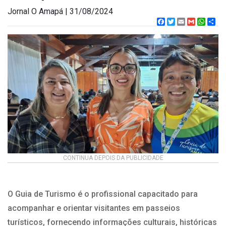
Jornal O Amapá | 31/08/2024
Facebook
Twitter
Email
Gmail
What
CONTINUA DEPOIS DA PUBLICIDADE
O Guia de Turismo é o profissional capacitado para
acompanhar e orientar visitantes em passeios
turísticos, fornecendo informações culturais, históricas